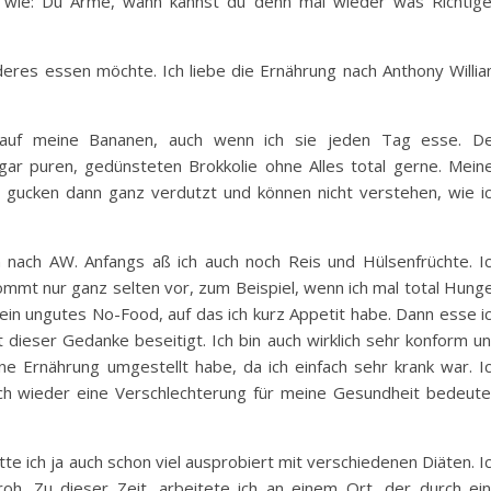
n wie: Du Arme, wann kannst du denn mal wieder was Richtig
nderes essen möchte. Ich liebe die Ernährung nach Anthony Willi
auf meine Bananen, auch wenn ich sie jeden Tag esse. D
gar puren, gedünsteten Brokkolie ohne Alles total gerne. Mein
e gucken dann ganz verdutzt und können nicht verstehen, wie i
 nach AW. Anfangs aß ich auch noch Reis und Hülsenfrüchte. I
ommt nur ganz selten vor, zum Beispiel, wenn ich mal total Hung
 ein ungutes No-Food, auf das ich kurz Appetit habe. Dann esse i
t dieser Gedanke beseitigt. Ich bin auch wirklich sehr konform u
e Ernährung umgestellt habe, da ich einfach sehr krank war. I
eich wieder eine Verschlechterung für meine Gesundheit bedeut
e ich ja auch schon viel ausprobiert mit verschiedenen Diäten. I
oh. Zu dieser Zeit, arbeitete ich an einem Ort, der durch ei