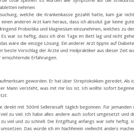
rde total spinnen. Es wurden alle Symptome auf die Schilddrü
tabletten nehmen.
rsuchung, welche die Krankenkasse gezahlt hatte, kam gar nich
 einen anderen Arzt kam heraus, dass ich absolut gar keine gut
r dringend Probiotika und Magnesium einzunehmen, welches zu d
Es war so heftig, dass ich drei Tage im Bett lag und nicht geh
 das wäre die einzige Lösung. Ein anderer Arzt tippte auf Diabet
er beste Vorschlag der Ärzte und Heilpraktiker aus dieser Zeit w
r ernüchternde Erfahrungen.
 aufmerksam geworden. Er hat über Streptokokken geredet. Als i
ser Mann versteht, was mit mir los ist. Ich wollte sofort beginn
tzt.
abe direkt mit 500ml Selleriesaft täglich begonnen. Für jemanden 
iel zu viel. Ich habe alles andere auch sofort umgesetzt und d
 viel und zu schnell. Die Entgiftung anfangs war sehr heftig. I
t umsetzen. Das würde ich im Nachhinein vielleicht anders mache