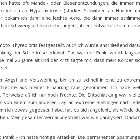
 Ich hatte oft Mandel- oder Blasenentzündungen, die immer m
em litt ich an Hyperhydrose (starkes Schwitzen an Händen u
ter bekam ich dann eine leichte Akne, die dann immer schlimm
hen Schwierigkeiten in sehr jungen Jahren, entwickelte ich mich 
to-Thyreoiditis festgestellt. Auch ich wurde anschließend dara
nkung der Schilddrüse erkannt. Das war der Punkt wo ich langs
e mal 22 Jahre alt und der Arzt sagte mir, dass mein Körper si
sei.
er Angst und Verzweiflung bin ich zu schnell in eine zu extre
schlechte aus meiner Ernährung raus genommen. Ich habe vie
. Teilweise aß ich nur noch Früchte. Die Entschlackung war viel 
g es von einem zum anderen Tag an: extreme Blähungen nach jed
nn ich etwas gegessen habe, hat es sich angefühlt, als würde d
eiben. Mein gesamter Verdauungstrakt war wie paralysiert. Dadur
 Panik – ich hatte richtige Attacken. Die permanenten Spannung