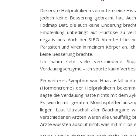
Die erste Heilpraktikerin vermutete eine Histam
jedoch keine Besserung gebracht hat. Auc
Fodmap Diät, die auch keine Linderung bracht
Empfehlung unbedingt auf Fructose zu verz
negativ aus. Auch der SIBO Atemtest fiel n
Parasiten und Viren in meinem Körper an. Ic
keine Besserung brachte.
Ich nahm sehr viele verschiedene Sup
Verdauungsenzyme – ich spürte kaum Verbes
Ein weiteres Symptom war Haarausfall und m
(Hormoncreme) der Heilpraktikerin bekomme
sagte die Verdauung hätte nichts mit dem Zyklu
Es wurde mir geraten Mönchspfeffer auszup
liegen. Laut Ultraschall aller Bauchorgane 
verschiedenen Ärzten waren alle unauffällig b
Ärzte wussten absolut nicht, was mit mir los