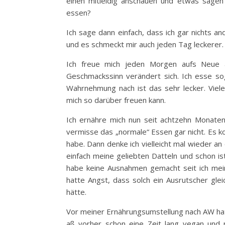
einen mitleidig anschauen und etwas sage
essen?
Ich sage dann einfach, dass ich gar nichts a
und es schmeckt mir auch jeden Tag leckerer.
Ich freue mich jeden Morgen aufs Neue 
Geschmackssinn verändert sich. Ich esse so
Wahrnehmung nach ist das sehr lecker. Viel
mich so darüber freuen kann.
Ich ernähre mich nun seit achtzehn Monaten
vermisse das „normale“ Essen gar nicht. Es k
habe. Dann denke ich vielleicht mal wieder an
einfach meine geliebten Datteln und schon is
habe keine Ausnahmen gemacht seit ich mein
hatte Angst, dass solch ein Ausrutscher gl
hätte.
Vor meiner Ernährungsumstellung nach AW hatt
aß vorher schon eine Zeit lang vegan und r