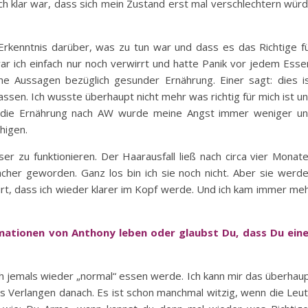
ich klar war, dass sich mein Zustand erst mal verschlechtern wür
Erkenntnis darüber, was zu tun war und dass es das Richtige f
war ich einfach nur noch verwirrt und hatte Panik vor jedem Esse
che Aussagen bezüglich gesunder Ernährung. Einer sagt: dies i
ssen. Ich wusste überhaupt nicht mehr was richtig für mich ist u
h die Ernährung nach AW wurde meine Angst immer weniger u
higen.
r zu funktionieren. Der Haarausfall ließ nach circa vier Monat
cher geworden. Ganz los bin ich sie noch nicht. Aber sie werd
rt, dass ich wieder klarer im Kopf werde. Und ich kam immer me
mationen von Anthony leben oder glaubst Du, dass Du ein
ich jemals wieder „normal“ essen werde. Ich kann mir das überhau
das Verlangen danach. Es ist schon manchmal witzig, wenn die Leu