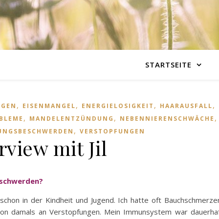
STARTSEITE
,
,
,
,
NGEN
EISENMANGEL
ENERGIELOSIGKEIT
HAARAUSFALL
,
,
BLEME
MANDELENTZÜNDUNG
NEBENNIERENSCHWÄCHE
,
UNGSBESCHWERDEN
VERSTOPFUNGEN
rview mit Jil
Beschwerden?
chon in der Kindheit und Jugend. Ich hatte oft Bauchschmerze
hon damals an Verstopfungen. Mein Immunsystem war dauerha