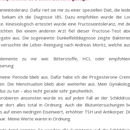
inintoleranz. Dafür riet sie mir zu einer speziellen Diät, die leid
h bekam ich die Diagnose IBS. Dazu empfohlen wurde die L
e. Kinesiologisch ertestet wurde eine Fructoseintoleranz, mit d
ichten. Bei einem anderen Arzt fiel dieser Fructose-Test ab
egativ aus. Die sogenannte Dunkelfelddiagnose zeigte Bakterie
h versuchte die Leber-Reinigung nach Andreas Moritz, welche au
plemente zu mir wie: Bitterstoffe, HCL oder empfohle
serung.
eine Periode blieb aus. Dafür habe ich die Progesterone Cre
n. Die Menstruation blieb aber weiterhin aus. Mein Gynäkolo
s zu tun – also nicht gerade sehr ganzheitlich.
robieren ansonsten würde es auf jeden Fall an der Schilddrü
war dort alles total in Ordnung. Auch die Blutuntersuchungen b
is auf einen niedrigen Eisenwert, erhöhter TSH und Antikörper. D
 war. Meine Werte waren in Ordnung.