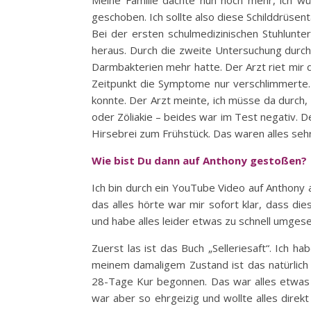
Meine Familie dachte nun noch mehr, ich wü
geschoben. Ich sollte also diese Schilddrüsen
Bei der ersten schulmedizinischen Stuhlunte
heraus. Durch die zweite Untersuchung durch
Darmbakterien mehr hatte. Der Arzt riet mi
Zeitpunkt die Symptome nur verschlimmerte. 
konnte. Der Arzt meinte, ich müsse da durch,
oder Zöliakie – beides war im Test negativ. D
Hirsebrei zum Frühstück. Das waren alles seh
Wie bist Du dann auf Anthony gestoßen?
Ich bin durch ein YouTube Video auf Anthony
das alles hörte war mir sofort klar, dass die
und habe alles leider etwas zu schnell umgese
Zuerst las ist das Buch „Selleriesaft“. Ich h
meinem damaligem Zustand ist das natürlich v
28-Tage Kur begonnen. Das war alles etwas zu
war aber so ehrgeizig und wollte alles direk