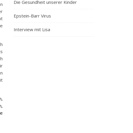
Die Gesundheit unserer Kinder
en
er
Epstein-Barr Virus
ht
ne
Interview mit Lisa
ch
as
ch
ir
en
it
n,
n,
ne