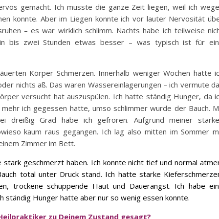
rvös gemacht. Ich musste die ganze Zeit liegen, weil ich weg
en konnte. Aber im Liegen konnte ich vor lauter Nervosität üb
ruhen – es war wirklich schlimm. Nachts habe ich teilweise nic
n bis zwei Stunden etwas besser – was typisch ist für ei
rsäuerten Körper Schmerzen. Innerhalb weniger Wochen hatte i
oder nichts aß. Das waren Wassereinlagerungen – ich vermute d
örper versucht hat auszuspülen. Ich hatte ständig Hunger, da i
e mehr ich gegessen hatte, umso schlimmer wurde der Bauch. M
i dreißig Grad habe ich gefroren. Aufgrund meiner stark
h sowieso kaum raus gegangen. Ich lag also mitten im Sommer m
einem Zimmer im Bett.
 stark geschmerzt haben. Ich konnte nicht tief und normal atme
auch total unter Druck stand. Ich hatte starke Kieferschmerze
en, trockene schuppende Haut und Dauerangst. Ich habe ei
ich ständig Hunger hatte aber nur so wenig essen konnte.
Heilpraktiker zu Deinem Zustand gesagt?