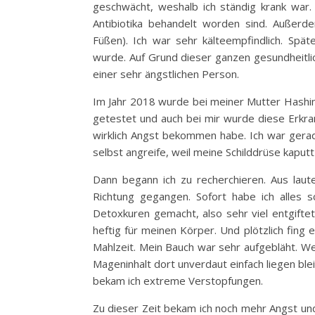
geschwächt, weshalb ich ständig krank war.
Antibiotika behandelt worden sind. Außerd
Füßen). Ich war sehr kälteempfindlich. Spä
wurde. Auf Grund dieser ganzen gesundheitlic
einer sehr ängstlichen Person.
Im Jahr 2018 wurde bei meiner Mutter Hashimo
getestet und auch bei mir wurde diese Erkra
wirklich Angst bekommen habe. Ich war gerad
selbst angreife, weil meine Schilddrüse kaputt 
Dann begann ich zu recherchieren. Aus laut
Richtung gegangen. Sofort habe ich alles 
Detoxkuren gemacht, also sehr viel entgiftet
heftig für meinen Körper. Und plötzlich fin
Mahlzeit. Mein Bauch war sehr aufgebläht. We
Mageninhalt dort unverdaut einfach liegen bl
bekam ich extreme Verstopfungen.
Zu dieser Zeit bekam ich noch mehr Angst und