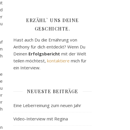
it
nd
er
ERZÄHL` UNS DEINE
zu
GESCHICHTE.
Hast auch Du die Ernährung von
uf
Anthony für dich entdeckt? Wenn Du
am
Deinen
Erfolgsbericht
mit der Welt
ch
teilen möchtest,
kontaktiere
mich für
ein Interview.
me
le
zu
NEUESTE BEITRÄGE
er
er
Eine Leberreinung zum neuen Jahr
ch
Video-Interview mit Regina
en